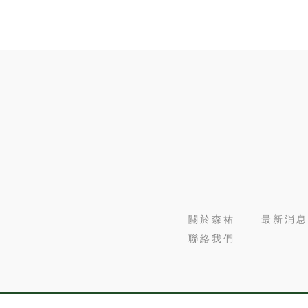
關於森祐
最新消息
聯絡我們
Designed by
揚京快客
Copyright © 2026
..
累積人氣: 126024