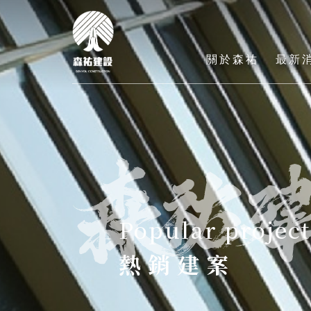
關於森祐
最新
ABOUT
NE
熱銷建案